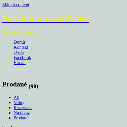
Skip to content
Sardinie od moraváků
Můj dům u moře
Domů
Kontakt
O nás
Facebook
E-mail
Prodané
(98)
All
Volný
Rezervace
Na dotaz
Prodané