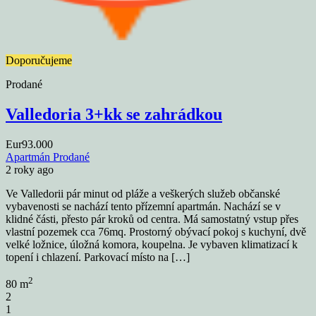
Doporučujeme
Prodané
Valledoria 3+kk se zahrádkou
Eur93.000
Apartmán
Prodané
2 roky ago
Ve Valledorii pár minut od pláže a veškerých služeb občanské
vybavenosti se nachází tento přízemní apartmán. Nachází se v
klidné části, přesto pár kroků od centra. Má samostatný vstup přes
vlastní pozemek cca 76mq. Prostorný obývací pokoj s kuchyní, dvě
velké ložnice, úložná komora, koupelna. Je vybaven klimatizací k
topení i chlazení. Parkovací místo na […]
2
80 m
2
1