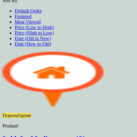
Sort By
Default Order
Featured
Most Viewed
Price (Low to High)
Price (High to Low)
Date (Old to New)
Date (New to Old)
Doporučujeme
Prodané