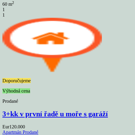
2
60 m
1
1
Doporučujeme
Výhodná cena
Prodané
3+kk v první řadě u moře s garáží
Eur120.000
Apartmán
Prodané