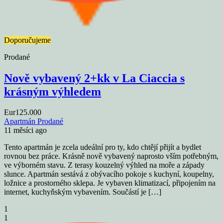
Doporučujeme
Prodané
Nově vybavený 2+kk v La Ciaccia s
krásným výhledem
Eur125.000
Apartmán
Prodané
11 měsíci ago
Tento apartmán je zcela udeální pro ty, kdo chtějí přijít a bydlet
rovnou bez práce. Krásně nově vybavený naprosto vším potřebným,
ve výborném stavu. Z terasy kouzelný výhled na moře a západy
slunce. Apartmán sestává z obývacího pokoje s kuchyní, koupelny,
ložnice a prostorného sklepa. Je vybaven klimatizací, připojením na
internet, kuchyňským vybavením. Součástí je […]
1
1