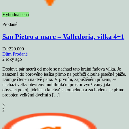
Výhodná cena
Prodané
San Pietro a mare – Valledoria, vilka 4+1
Eur220.000
Dům
Prodané
2 roky ago
Doslova pár metrů od moře se nachází tato krajní řadová vilka. Je
zasazená do borového lesíka přímo na pobřeží dlouhé písečné pláže.
Dům je členěn na dvě patra. V prvním, zapuštěném přízemí, se
nachází velký otevřený multifunkční prostor využívaný jako
obývací pokoj, jídelna a kuchyň s koupelnou a záchodem. Je přímo
propojen velkými dveřmi s […]
3
2