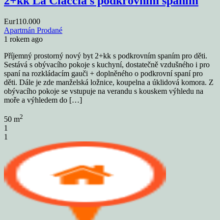
2+kk La Ciaccia s podkrovním spaním
Eur110.000
Apartmán
Prodané
1 rokem ago
Příjemný prostorný nový byt 2+kk s podkrovním spaním pro děti.
Sestává s obývacího pokoje s kuchyní, dostatečně vzdušného i pro
spaní na rozkládacím gauči + doplněného o podkrovní spaní pro
děti. Dále je zde manželská ložnice, koupelna a úklidová komora. Z
obývacího pokoje se vstupuje na verandu s kouskem výhledu na
moře a výhledem do […]
2
50 m
1
1