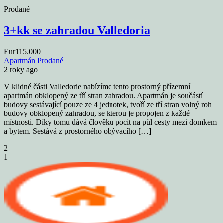
Prodané
3+kk se zahradou Valledoria
Eur115.000
Apartmán
Prodané
2 roky ago
V klidné části Valledorie nabízíme tento prostorný přízemní
apartmán obklopený ze tří stran zahradou. Apartmán je součástí
budovy sestávající pouze ze 4 jednotek, tvoří ze tří stran volný roh
budovy obklopený zahradou, se kterou je propojen z každé
místnosti. Díky tomu dává člověku pocit na půl cesty mezi domkem
a bytem. Sestává z prostorného obývacího […]
2
1