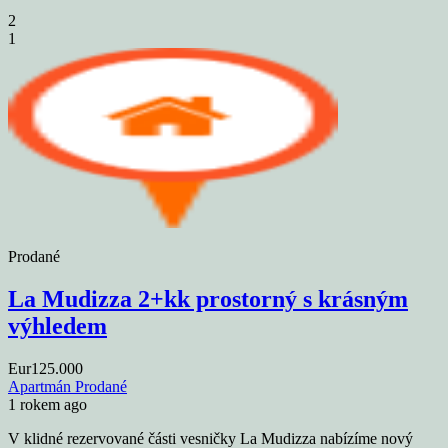
2
1
Prodané
La Mudizza 2+kk prostorný s krásným
výhledem
Eur125.000
Apartmán
Prodané
1 rokem ago
V klidné rezervované části vesničky La Mudizza nabízíme nový