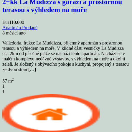
2+kk La Mudizza s garáží a prostornou
terasou s výhledem na moře
Eur110.000
Apartmán
Prodané
8 měsíci ago
Valledoria, frakce La Muddizza, příjemný apartmán s prostronou
terasou a výhledem na moře. V klidné části vesničky La Mudizza
cca 2km od písečné pláže se nachází tento apartmán. Nachází se v
malém komplexu nedávné výstavby, s výhledem na moře a okolní
zeleň. Je složený s obývacího pokoje s kuchyní, propojený s terasou
ze dvou stran […]
2
57 m
1
1