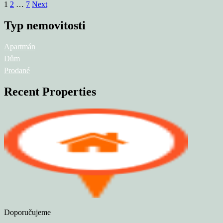
1
2
…
7
Next
Typ nemovitosti
Apartmán
Dům
Prodané
Recent Properties
Doporučujeme