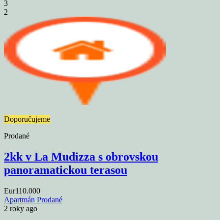
3
2
Doporučujeme
Prodané
2kk v La Mudizza s obrovskou
panoramatickou terasou
Eur110.000
Apartmán
Prodané
2 roky ago