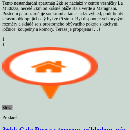
Tento nestandardní apartmán 2kk se nachází v centru vesničky La
Mudizza, necelé 2km od krásné pláže Baia verde a Maragnani.
Poslední patro zaručuje soukromí a fantastický výhled, podtrhnutý
terasou obklopující celý byt ze tří stran. Byt disponuje velkorysými
rozměry a skládá se z prostorného obývacího pokoje s kuchyní,
ložnice, koupelny a komory. Terasa je propojena […]
1
1
Sleva
Prodané
3+kk Cala Rossa s terasou, výhledem, pár