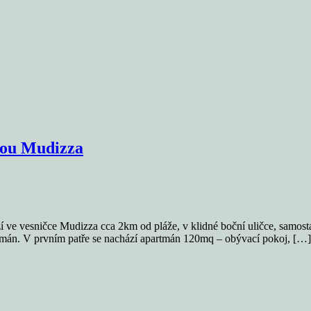
adou Mudizza
í ve vesničce Mudizza cca 2km od pláže, v klidné boční uličce, samostat
rtmán. V prvním patře se nachází apartmán 120mq – obývací pokoj, […]