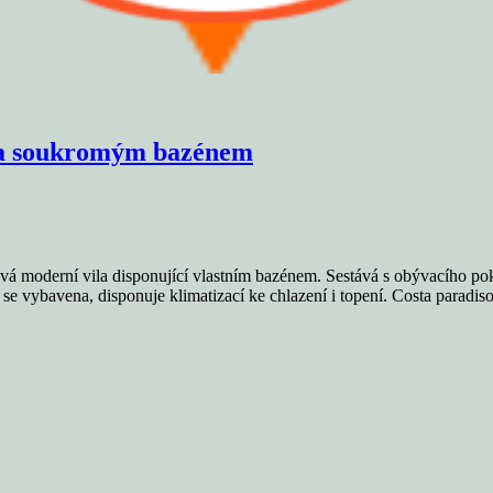
i a soukromým bazénem
ová moderní vila disponující vlastním bazénem. Sestává s obývacího po
se vybavena, disponuje klimatizací ke chlazení i topení. Costa paradiso