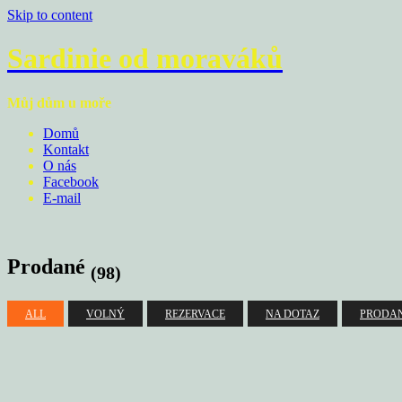
Skip to content
Sardinie od moraváků
Můj dům u moře
Domů
Kontakt
O nás
Facebook
E-mail
Prodané
(98)
ALL
VOLNÝ
REZERVACE
NA DOTAZ
PRODA