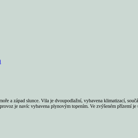
m
e a západ slunce. Vila je dvoupodlažní, vybavena klimatizací, součás
ční provoz je navíc vybavena plynovým topením. Ve zvýšeném přízemí j