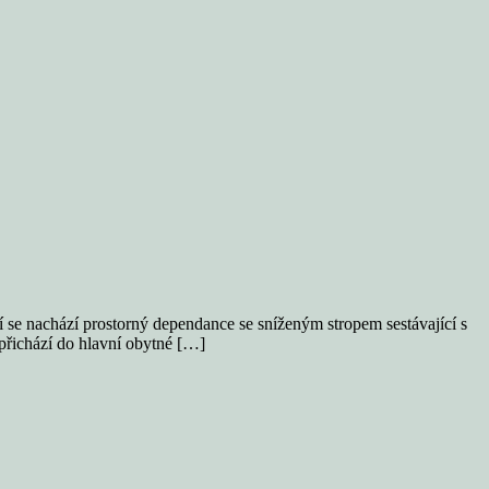
í se nachází prostorný dependance se sníženým stropem sestávající s
řichází do hlavní obytné […]