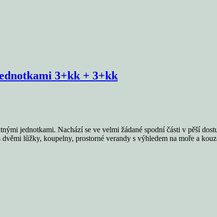
 jednotkami 3+kk + 3+kk
tnými jednotkami. Nachází se ve velmi žádané spodní části v pěší dost
e s dvěmi lůžky, koupelny, prostorné verandy s výhledem na moře a ko