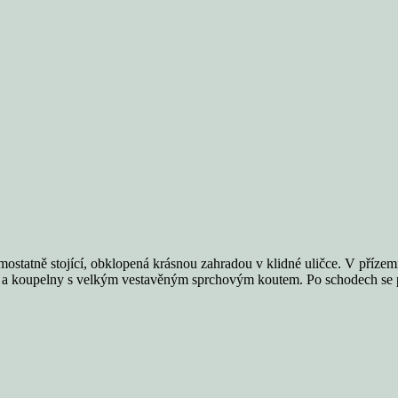
amostatně stojící, obklopená krásnou zahradou v klidné uličce. V přízem
 a koupelny s velkým vestavěným sprchovým koutem. Po schodech se p