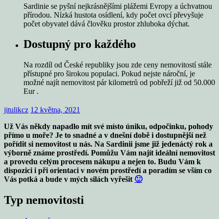
Sardinie se pyšní nejkrásnějšími plážemi Evropy a úchvatnou
přírodou. Nízká hustota osídlení, kdy počet ovcí převyšuje
počet obyvatel dává člověku prostor zhluboka dýchat.
Dostupný pro každého
Na rozdíl od České republiky jsou zde ceny nemovitostí stále
přístupné pro širokou populaci. Pokud nejste nároční, je
možné najít nemovitost pár kilometrů od pobřeží již od 50.000
Eur .
jitulikcz
12 května, 2021
Už Vás někdy napadlo mít své místo úniku, odpočinku, pohody
přímo u moře? Je to snadné a v dnešní době i dostupnější než
pořídit si nemovitost u nás. Na Sardinii jsme již jedenáctý rok a
výborně známe prostředí. Pomůžu Vám najít ideální nemovitost
a provedu celým procesem nákupu a nejen to. Budu Vám k
dispozici i při orientaci v novém prostředí a poradím se vším co
Vás potká a bude v mých silách vyřešit
🙂
Typ nemovitosti