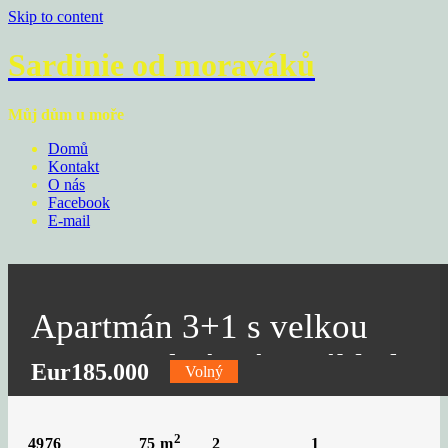
Skip to content
Sardinie od moraváků
Můj dům u moře
Domů
Kontakt
O nás
Facebook
E-mail
Apartmán 3+1 s velkou
terasou a krásným výhledem
Eur185.000
Volný
2
4976
2
1
75
m