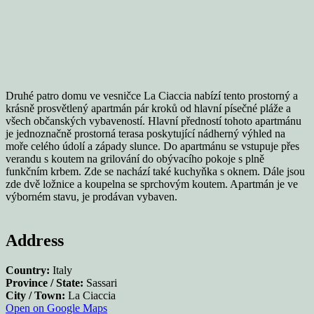
Druhé patro domu ve vesničce La Ciaccia nabízí tento prostorný a
krásně prosvětlený apartmán pár kroků od hlavní písečné pláže a
všech občanských vybaveností. Hlavní předností tohoto apartmánu
je jednoznačně prostorná terasa poskytující nádherný výhled na
moře celého údolí a západy slunce. Do apartmánu se vstupuje přes
verandu s koutem na grilování do obývacího pokoje s plně
funkčním krbem. Zde se nachází také kuchyňka s oknem. Dále jsou
zde dvě ložnice a koupelna se sprchovým koutem. Apartmán je ve
výborném stavu, je prodávan vybaven.
Address
Country:
Italy
Province / State:
Sassari
City / Town:
La Ciaccia
Open on Google Maps