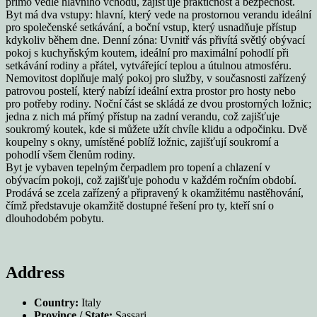
přímo vedle hlavního vchodu, zajišťuje praktičnost a bezpečnost.
Byt má dva vstupy: hlavní, který vede na prostornou verandu ideální
pro společenské setkávání, a boční vstup, který usnadňuje přístup
kdykoliv během dne. Denní zóna: Uvnitř vás přivítá světlý obývací
pokoj s kuchyňským koutem, ideální pro maximální pohodlí při
setkávání rodiny a přátel, vytvářející teplou a útulnou atmosféru.
Nemovitost doplňuje malý pokoj pro služby, v současnosti zařízený
patrovou postelí, který nabízí ideální extra prostor pro hosty nebo
pro potřeby rodiny. Noční část se skládá ze dvou prostorných ložnic;
jedna z nich má přímý přístup na zadní verandu, což zajišťuje
soukromý koutek, kde si můžete užít chvíle klidu a odpočinku. Dvě
koupelny s okny, umístěné poblíž ložnic, zajišťují soukromí a
pohodlí všem členům rodiny.
Byt je vybaven tepelným čerpadlem pro topení a chlazení v
obývacím pokoji, což zajišťuje pohodu v každém ročním období.
Prodává se zcela zařízený a připravený k okamžitému nastěhování,
čímž představuje okamžitě dostupné řešení pro ty, kteří sní o
dlouhodobém pobytu.
Address
Country:
Italy
Province / State:
Sassari