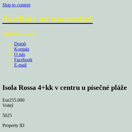
Skip to content
Sardinie od moraváků
Můj dům u moře
Domů
Kontakt
O nás
Facebook
E-mail
Isola Rossa 4+kk v centru u písečné pláže
Eur255.000
Volný
5025
Property ID