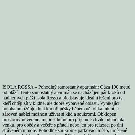
ISOLA ROSSA – Pohodlný samostatný apartmán: Oáza 100 metrů
od pláží. Tento samostatný apartmán se nachází jen pár kroků od
nádherných pláží Isola Rossa a představuje ideální řešení pro ty,
kteří chtějí žít v klidné, ale dobře vybavené oblasti. Vynikající
poloha umožňuje dojít k moři pěšky během několika minut, a
zároveň nabízí možnost užívat si klid a soukromí. Obklopen
prostornými verandami, ideálními pro příjemné chvíle odpočinku
venku, pro obědy a večeře s přáteli nebo jen pro relaxaci po dni
stráveném u moře. Pohodlné soukromé parkovací místo, umístěné