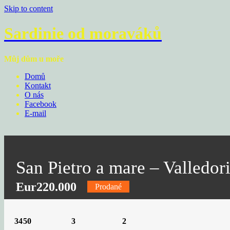
Skip to content
Sardinie od moraváků
Můj dům u moře
Domů
Kontakt
O nás
Facebook
E-mail
San Pietro a mare – Valledori
Eur220.000
Prodané
3450
3
2