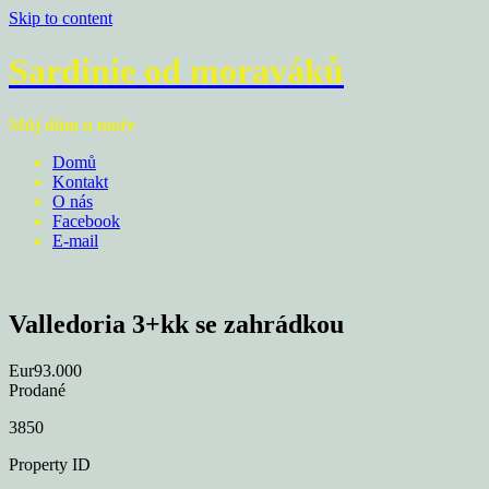
Skip to content
Sardinie od moraváků
Můj dům u moře
Domů
Kontakt
O nás
Facebook
E-mail
Valledoria 3+kk se zahrádkou
Eur93.000
Prodané
3850
Property ID