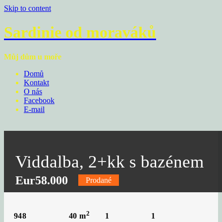
Skip to content
Sardinie od moraváků
Můj dům u moře
Domů
Kontakt
O nás
Facebook
E-mail
Viddalba, 2+kk s bazénem
Eur58.000
Prodané
2
948
1
1
40
m