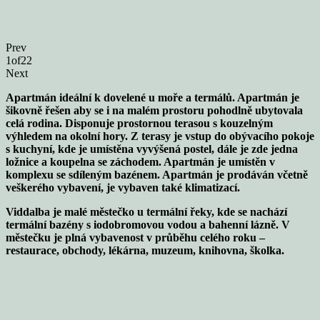
Prev
1
of
22
Next
Apartmán ideální k dovelené u moře a termálů. Apartmán je
šikovně řešen aby se i na malém prostoru pohodlně ubytovala
celá rodina. Disponuje prostornou terasou s kouzelným
výhledem na okolní hory. Z terasy je vstup do obývacího pokoje
s kuchyní, kde je umístěna vyvýšená postel, dále je zde jedna
ložnice a koupelna se záchodem. Apartmán je umístěn v
komplexu se sdíleným bazénem. Apartmán je prodáván včetně
veškerého vybavení, je vybaven také klimatizací.
Viddalba je malé městečko u termální řeky, kde se nachází
termální bazény s iodobromovou vodou a bahenní lázně. V
městečku je plná vybavenost v průběhu celého roku –
restaurace, obchody, lékárna, muzeum, knihovna, školka.