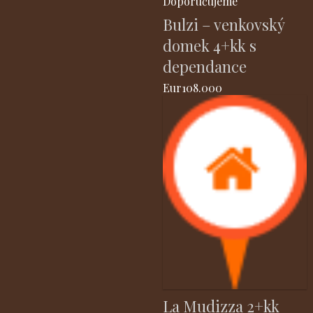
Doporučujeme
Bulzi – venkovský
domek 4+kk s
dependance
Eur108.000
La Mudizza 2+kk