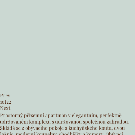
Prev
1
of
22
Next
Prostorný přízemní apartmán v elegantním, perfektně
udržovaném komplexu s udržovanou společnou zahradou.
Skládá se z obývacího pokoje a kuchyňského koutu, dvou
ložnic, moderní koupelny, chodbičky a komory. Obývací