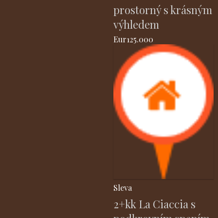
prostorný s krásným
výhledem
Eur125.000
Sleva
2+kk La Ciaccia s