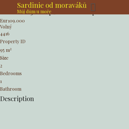
Skip
Sardinie od moraváků
to
Valledoria 3+kk v půvabném komplexu
Můj dům u moře
content
Eur109.000
Volný
4416
Property ID
2
95
m
Size
2
Bedrooms
1
Bathroom
Description