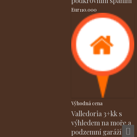
podkrovním spaním
Eur110.000
Výhodná cena
Valledoria 3+kk s
výhledem na moře a
podzemní garáží