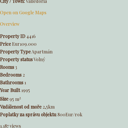
City / Town:
Valledoria
Open on Google Maps
Overview
Property ID
4416
Price
Eur109.000
Property Type
Apartmán
Property status
Volný
Rooms
3
Bedrooms
2
Bathrooms
1
Year Built
1995
2
Size
95 m
Vzdálenost od moře
2,5km
Poplatky za správu objektu
800Eur/rok
1.187 views