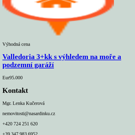
Výhodná cena
Valledoria 3+kk s výhledem na moře a
podzemní garáží
Eur95.000
Kontakt
Mgr. Lenka Kučerová
nemovitosti@nasardinku.cz
+420 724 251 620
+39 347 983 6952