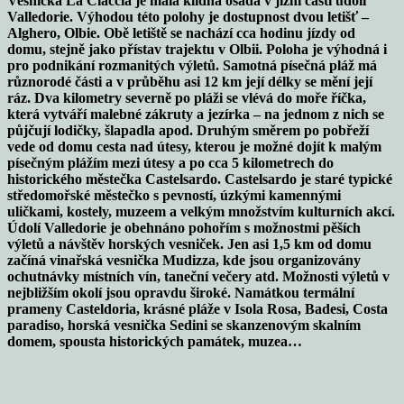
Vesnička La Ciaccia je malá klidná osada v jižní části údolí
Valledorie. Výhodou této polohy je dostupnost dvou letišť –
Alghero, Olbie. Obě letiště se nachází cca hodinu jízdy od
domu, stejně jako přístav trajektu v Olbii. Poloha je výhodná i
pro podnikání rozmanitých výletů. Samotná písečná pláž má
různorodé části a v průběhu asi 12 km její délky se mění její
ráz. Dva kilometry severně po pláži se vlévá do moře říčka,
která vytváří malebné zákruty a jezírka – na jednom z nich se
půjčují lodičky, šlapadla apod. Druhým směrem po pobřeží
vede od domu cesta nad útesy, kterou je možné dojít k malým
písečným plážím mezi útesy a po cca 5 kilometrech do
historického městečka Castelsardo. Castelsardo je staré typické
středomořské městečko s pevností, úzkými kamennými
uličkami, kostely, muzeem a velkým množstvím kulturních akcí.
Údolí Valledorie je obehnáno pohořím s možnostmi pěších
výletů a návštěv horských vesniček. Jen asi 1,5 km od domu
začíná vinařská vesnička Mudizza, kde jsou organizovány
ochutnávky místních vín, taneční večery atd. Možnosti výletů v
nejbližším okolí jsou opravdu široké. Namátkou termální
prameny Casteldoria, krásné pláže v Isola Rosa, Badesi, Costa
paradiso, horská vesnička Sedini se skanzenovým skalním
domem, spousta historických památek, muzea…