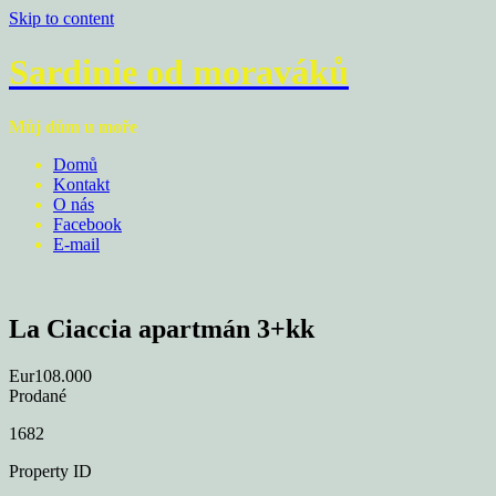
Skip to content
Sardinie od moraváků
Můj dům u moře
Domů
Kontakt
O nás
Facebook
E-mail
La Ciaccia apartmán 3+kk
Eur108.000
Prodané
1682
Property ID