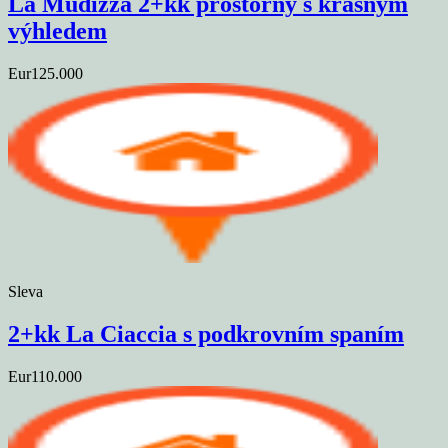
La Mudizza 2+kk prostorný s krásným
výhledem
Eur125.000
Sleva
2+kk La Ciaccia s podkrovním spaním
Eur110.000