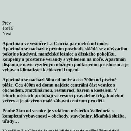
Prev
1
of
16
Next
Apartmán ve vesničce La Ciaccia pár metrů od moře.
Apartmán se nachází v prvním poschodí, skládá se z obývacího
pokoje s kuchyní, manželské ložnice a dětského pokojíku,
koupelny a prostorné verandy s výhledem na moře. Apartmán
disponuje navíc vyzděným úložným podkrovním prostorem a je
vybaven klimatizací k chlazení i topení.
Apartmán se nachází 50m od moře a cca 700m od písečné
pláže. Cca 400m od domu najdete centrální část vesnice s
obchodem, zmrzlinárnou, restaurací, barem a kostelem. V
letních měsících probíhají ve vesnici pravidelné trhy, hudební
večery a je otevřeno malé zábavní centrum pro děti.
Pouhé 3km od vesnice je vzdáleno městečko Valledoria s
kompletní vybaveností – obchody, stavebniny, lékařská služba,
úřady…