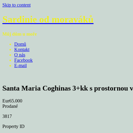
Skip to content
Sardinie od moraváků
Můj dům u moře
Domů
Kontakt
O nás
Facebook
E-mail
Santa Maria Coghinas 3+kk s prostornou 
Eur65.000
Prodané
3817
Property ID