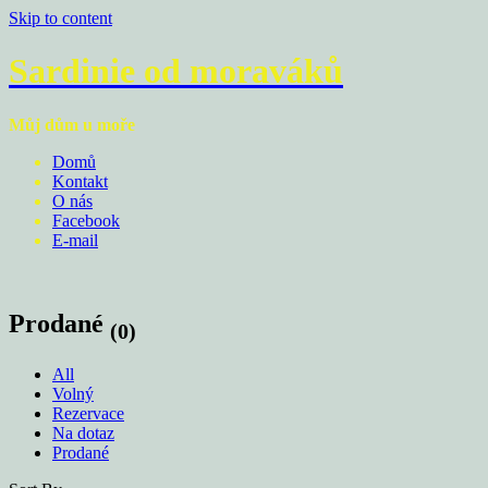
Skip to content
Sardinie od moraváků
Můj dům u moře
Domů
Kontakt
O nás
Facebook
E-mail
Prodané
(0)
All
Volný
Rezervace
Na dotaz
Prodané