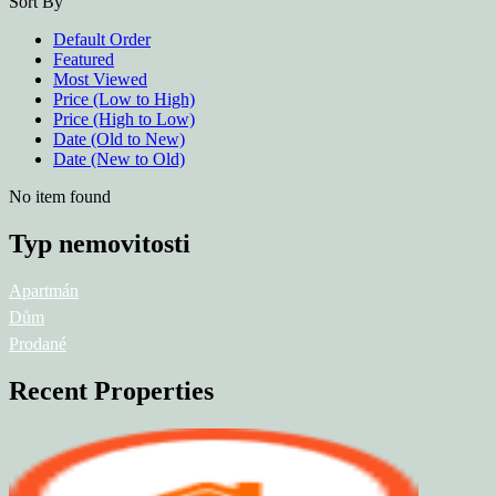
Sort By
Default Order
Featured
Most Viewed
Price (Low to High)
Price (High to Low)
Date (Old to New)
Date (New to Old)
No item found
Typ nemovitosti
Apartmán
Dům
Prodané
Recent Properties