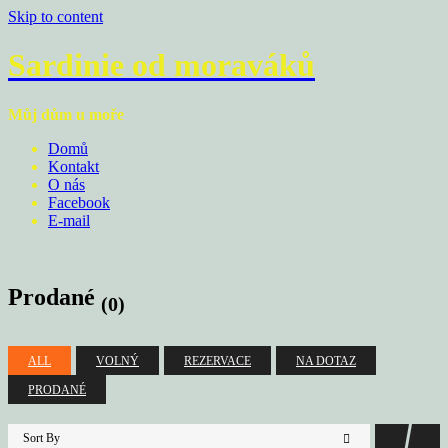
Skip to content
Sardinie od moraváků
Můj dům u moře
Domů
Kontakt
O nás
Facebook
E-mail
Prodané
(0)
ALL
VOLNÝ
REZERVACE
NA DOTAZ
PRODANÉ
Sort By