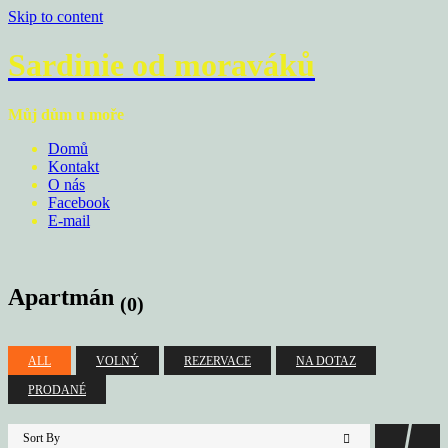
Skip to content
Sardinie od moraváků
Můj dům u moře
Domů
Kontakt
O nás
Facebook
E-mail
Apartmán
(0)
ALL
VOLNÝ
REZERVACE
NA DOTAZ
PRODANÉ
Sort By